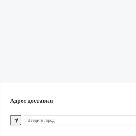
Гардеробная
Диффузоры, свечи и спреи
Для домашних животных
Канцелярия
Подарки
Книги и журналы
Для спорта
Сад и огород
Обувь и сумки
ПОМОЩЬ ПОКУПАТЕЛЮ
Способы оплаты
Обмен и возврат
Доставка
Контакты
Адрес доставки
ДРУГИЕ БРЕНДЫ