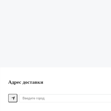
Гардеробная
Диффузоры, свечи и спреи
Для домашних животных
Канцелярия
Подарки
Книги и журналы
Для спорта
Сад и огород
Обувь и сумки
ПОМОЩЬ ПОКУПАТЕЛЮ
Способы оплаты
Обмен и возврат
Доставка
Контакты
Адрес доставки
ДРУГИЕ БРЕНДЫ