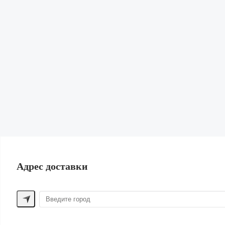
Блейзеры
Обувь
Сумки и Рюкзаки
Аксессуары
Парфюм
Головные уборы
Одежда из льна
Шорты
Верхняя одежда
Одежда для дома
ПОМОЩЬ ПОКУПАТЕЛЮ
Способы оплаты
Обмен и возврат
Доставка
Контакты
Адрес доставки
ДРУГИЕ БРЕНДЫ