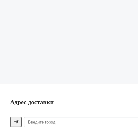
Кардиганы и Свитеры
Юбки
Свитшоты и худи
Обувь
Сумки и рюкзаки
Бижутерия и Аксессуары
Нижнее белье и Пижамы
Парфюм
Косметика
Для волос
Шорты
Жилеты
Купальники | Пляж
Лен
Одежда для дома
ПОМОЩЬ ПОКУПАТЕЛЮ
Адрес доставки
Способы оплаты
Обмен и возврат
Доставка
Контакты