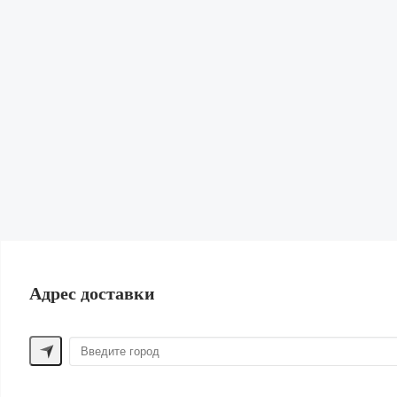
Кардиганы и Свитеры
Юбки
Свитшоты и худи
Обувь
Сумки и рюкзаки
Бижутерия и Аксессуары
Нижнее белье и Пижамы
Парфюм
Косметика
Для волос
Шорты
Жилеты
Купальники | Пляж
Лен
Одежда для дома
ПОМОЩЬ ПОКУПАТЕЛЮ
Адрес доставки
Способы оплаты
Обмен и возврат
Доставка
Контакты