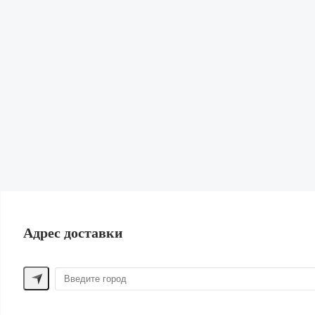
Кардиганы и Свитеры
Юбки
Свитшоты и худи
Обувь
Сумки и рюкзаки
Бижутерия и Аксессуары
Нижнее белье и Пижамы
Парфюм
Косметика
Для волос
Шорты
Жилеты
Купальники | Пляж
Лен
Одежда для дома
ПОМОЩЬ ПОКУПАТЕЛЮ
Адрес доставки
Способы оплаты
Обмен и возврат
Доставка
Контакты