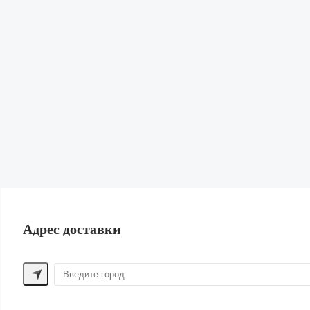
Гардеробная
Диффузоры, свечи и спреи
Для домашних животных
Канцелярия
Подарки
Книги и журналы
Для спорта
Сад и огород
Обувь и сумки
ПОМОЩЬ ПОКУПАТЕЛЮ
Способы оплаты
Обмен и возврат
Доставка
Контакты
Адрес доставки
ДРУГИЕ БРЕНДЫ