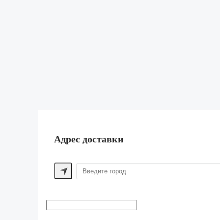
Адрес доставки