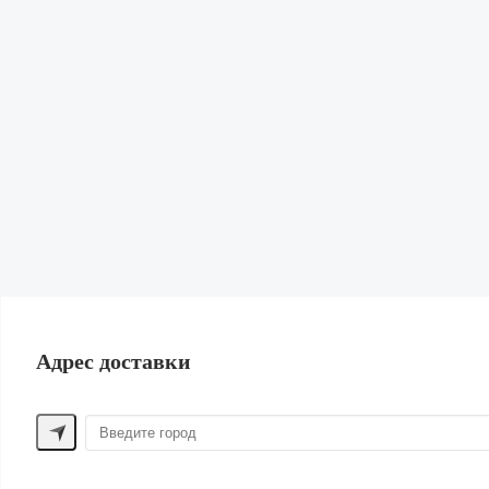
Гардеробная
Диффузоры, свечи и спреи
Для домашних животных
Канцелярия
Подарки
Книги и журналы
Для спорта
Сад и огород
Обувь и сумки
ПОМОЩЬ ПОКУПАТЕЛЮ
Способы оплаты
Обмен и возврат
Доставка
Контакты
Адрес доставки
ДРУГИЕ БРЕНДЫ