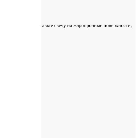
рисмотра. Всегда ставьте свечу на жаропрочные поверхности,